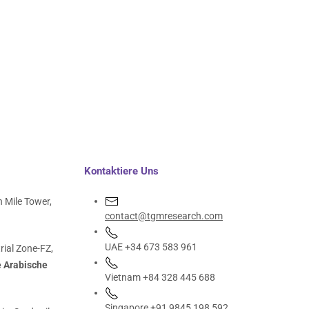
Kontaktiere Uns
 Mile Tower,
contact@tgmresearch.com
UAE +34 673 583 961
rial Zone-FZ,
e Arabische
Vietnam +84 328 445 688
Singapore +91 9845 198 592