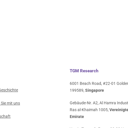
TGM Research
6001 Beach Road, #22-01 Golden
Geschichte
199589,
Singapore
Gebäude-Nr. A2, Al Hamra Indust
 Sie mit uns
Ras al-Khaimah 1005,
Vereinigt
schaft
Emirate