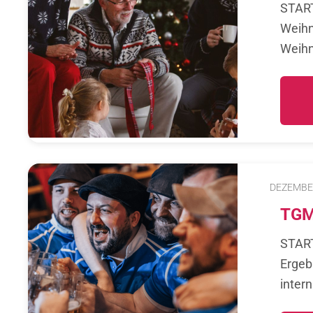
STAR
Weihn
Weihn
DEZEMBER
TGM 
STAR
Ergeb
inter