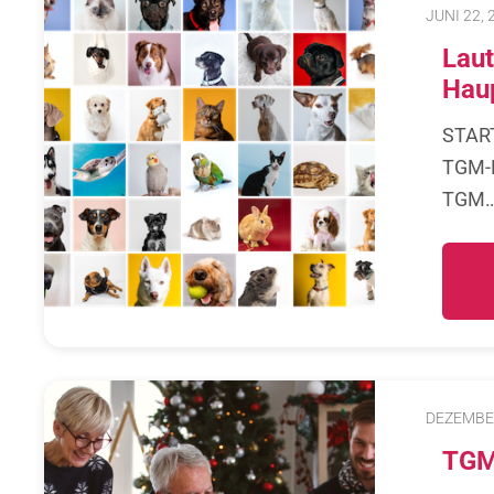
JUNI 22, 
Laut
Haup
STAR
TGM-R
TGM
DEZEMBER
TGM 