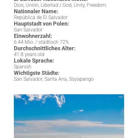
Dios, Unión, Libertad / God, Unity, Freedom.
Nationaler Name:
República de El Salvador
Hauptstadt von Polen:
San Salvador
Einwohnerzahl:
6.44 Mio. / städtisch 72%
Durchschnittliches Alter:
41.8 years old
Lokale Sprache:
Spanish
Wichtigste Städte:
San Salvador, Santa Ana, Soyapango