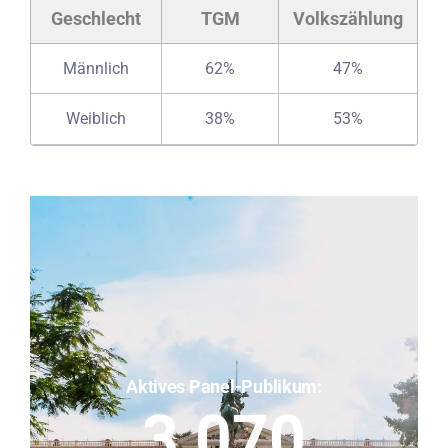
Geschlecht
TGM
Volkszählung
Männlich
62%
47%
Weiblich
38%
53%
Aktives Panel-Publikum:
3,070