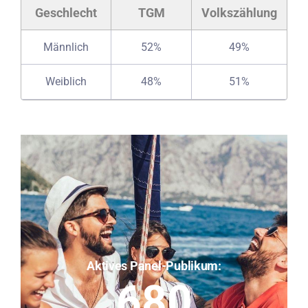
Geschlecht
TGM
Volkszählung
Männlich
52%
49%
Weiblich
48%
51%
Aktives Panel-Publikum:
680