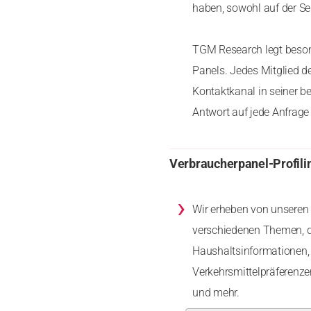
haben, sowohl auf der Se
TGM Research legt besond
Panels. Jedes Mitglied d
Kontaktkanal in seiner b
Antwort auf jede Anfrage 
Verbraucherpanel-Profili
›
Wir erheben von unseren 
verschiedenen Themen, d
Haushaltsinformationen, 
Verkehrsmittelpräferenz
und mehr.