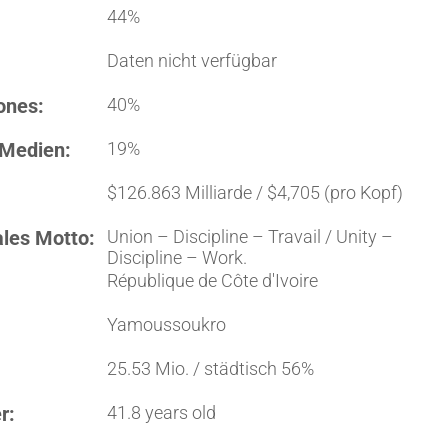
44%
Daten nicht verfügbar
ones:
40%
 Medien:
19%
$126.863 Milliarde / $4,705 (pro Kopf)
ales Motto:
Union – Discipline – Travail / Unity –
Discipline – Work.
République de Côte d'Ivoire
Yamoussoukro
25.53 Mio. / städtisch 56%
r:
41.8 years old