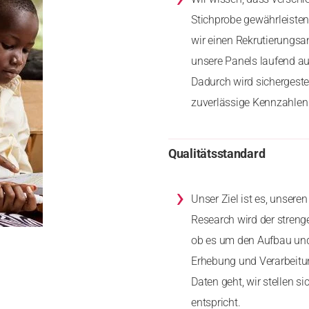
Stichprobe gewährleiste
wir einen Rekrutierungs
unsere Panels laufend au
Dadurch wird sichergeste
zuverlässige Kennzahlen 
Qualitätsstandard
›
Unser Ziel ist es, unser
Research wird der stren
ob es um den Aufbau und 
Erhebung und Verarbeitu
Daten geht, wir stellen 
entspricht.