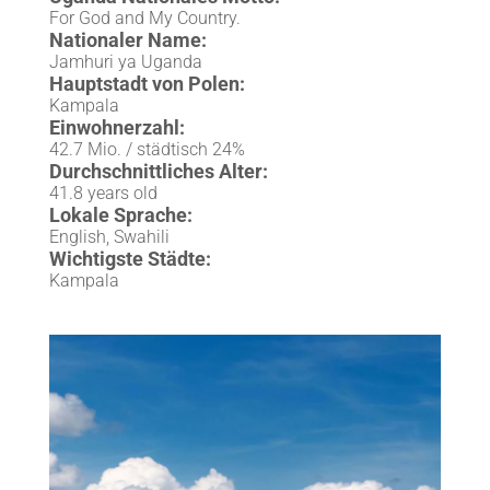
For God and My Country.
Nationaler Name:
Jamhuri ya Uganda
Hauptstadt von Polen:
Kampala
Einwohnerzahl:
42.7 Mio. / städtisch 24%
Durchschnittliches Alter:
41.8 years old
Lokale Sprache:
English, Swahili
Wichtigste Städte:
Kampala