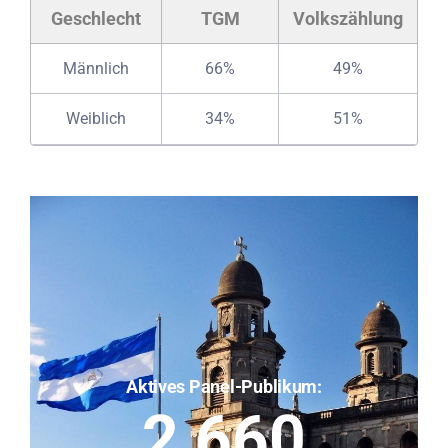
Geschlecht
TGM
Volkszählung
Männlich
66%
49%
Weiblich
34%
51%
Aktives Panel-Publikum:
2,660