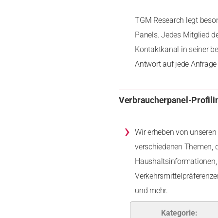
TGM Research legt besond
Panels. Jedes Mitglied d
Kontaktkanal in seiner b
Antwort auf jede Anfrage 
Verbraucherpanel-Profili
›
Wir erheben von unseren 
verschiedenen Themen, d
Haushaltsinformationen, 
Verkehrsmittelpräferenz
und mehr.
Kategorie: