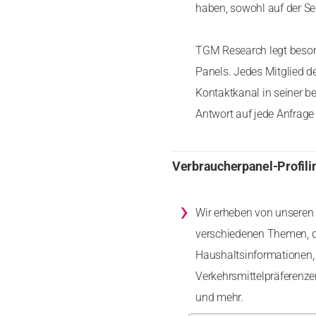
haben, sowohl auf der Se
TGM Research legt besond
Panels. Jedes Mitglied d
Kontaktkanal in seiner b
Antwort auf jede Anfrage 
Verbraucherpanel-Profili
›
Wir erheben von unseren 
verschiedenen Themen, d
Haushaltsinformationen, 
Verkehrsmittelpräferenz
und mehr.