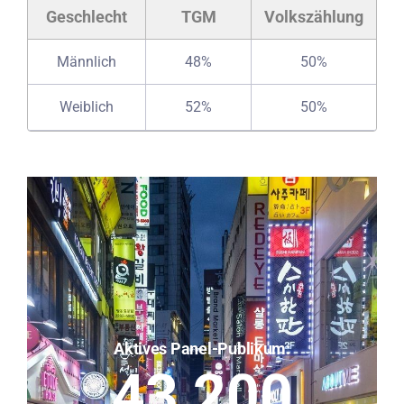
Geschlecht
TGM
Volkszählung
Männlich
48%
50%
Weiblich
52%
50%
Aktives Panel-Publikum:
43,200