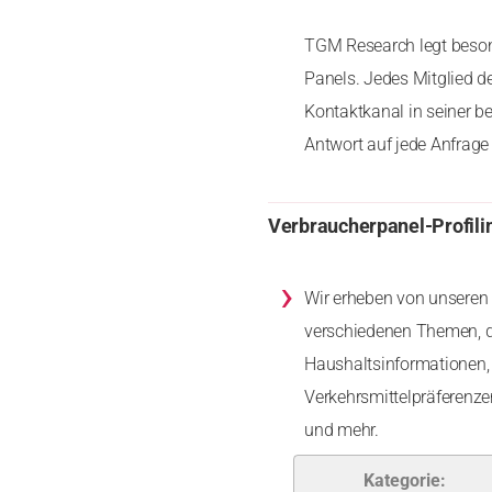
TGM Research legt besond
Panels. Jedes Mitglied d
Kontaktkanal in seiner b
Antwort auf jede Anfrage 
Verbraucherpanel-Profili
›
Wir erheben von unseren 
verschiedenen Themen, d
Haushaltsinformationen, 
Verkehrsmittelpräferenz
und mehr.
Kategorie: