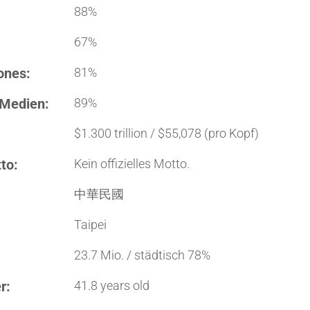
88%
67%
ones:
81%
 Medien:
89%
$1.300 trillion / $55,078 (pro Kopf)
to:
Kein offizielles Motto.
中華民國
Taipei
23.7 Mio. / städtisch 78%
r:
41.8 years old