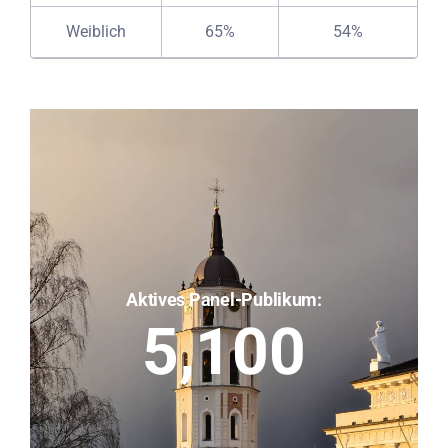
Weiblich
65%
54%
Aktives Panel-Publikum:
5,100