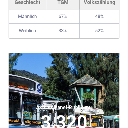
Geschlecht
TGM
Volkszählung
Männlich
67%
48%
Weiblich
33%
52%
Aktives Panel-Publikum:
3,320